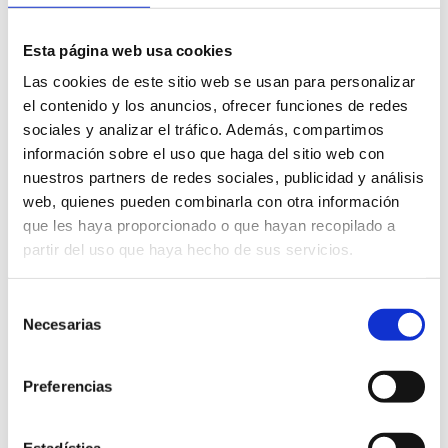
7
Esta página web usa cookies
Las cookies de este sitio web se usan para personalizar
el contenido y los anuncios, ofrecer funciones de redes
Premios y
sociales y analizar el tráfico. Además, compartimos
Reconocimiento
información sobre el uso que haga del sitio web con
nuestros partners de redes sociales, publicidad y análisis
web, quienes pueden combinarla con otra información

que les haya proporcionado o que hayan recopilado a
partir del uso que haya hecho de sus servicios.
47
Selección
Necesarias
de
consentimiento
Comunidades
Preferencias
Estadística